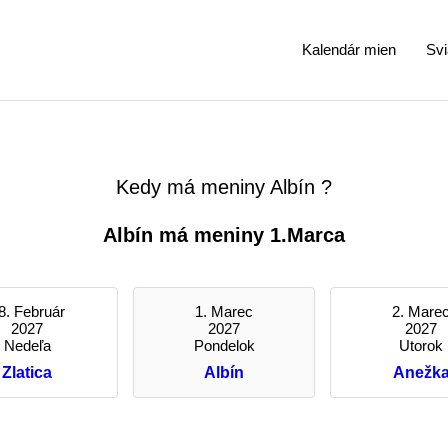
Kalendár mien
Svi
Kedy má meniny Albín ?
Albín má meniny 1.Marca
8. Február
1. Marec
2. Mare
2027
2027
2027
Nedeľa
Pondelok
Utorok
Zlatica
Albín
Anežk