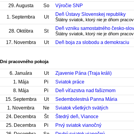
29. Augusta
So
Výročie SNP
Deň Ústavy Slovenskej republiky
1. Septembra
Ut
Štátny sviatok, ktorý nie je dňom praco
Deň vzniku samostatného česko-slov
28. Októbra
St
Štátny sviatok, ktorý nie je dňom praco
17. Novembra
Ut
Deň boja za slobodu a demokraciu
Dni pracovného pokoja
6. Januára
Ut
Zjavenie Pána (Traja králi)
1. Mája
Pi
Sviatok práce
8. Mája
Pi
Deň víťazstva nad fašizmom
15. Septembra
Ut
Sedembolestná Panna Mária
1. Novembra
Ne
Sviatok všetkých svätých
24. Decembra
Št
Štedrý deň, Vianoce
25. Decembra
Pi
Prvý sviatok vianočný
26. Decembra
So
Druhý sviatok vianočný