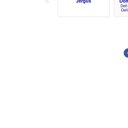
Jerguš
Dom
Deň 
Deň