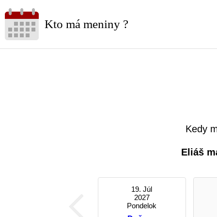
Kto má meniny ?
Kedy m
Eliáš m
19. Júl
2027
Pondelok