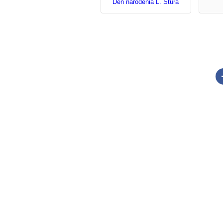
Deň narodenia Ľ. Štúra