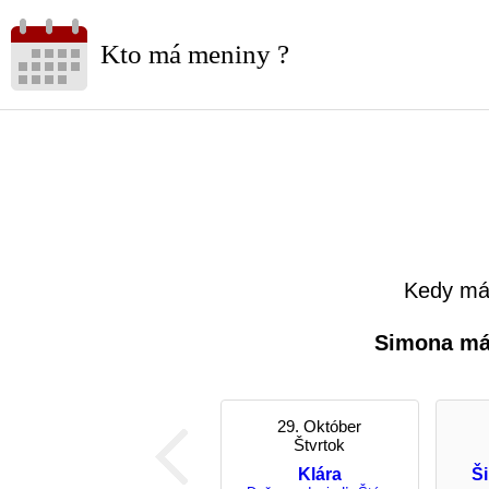
Kto má meniny ?
Kedy má
Simona má
29. Október
Štvrtok
Klára
Š