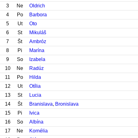
3
Ne
Oldrich
4
Po
Barbora
5
Ut
Oto
6
St
Mikuláš
7
Št
Ambróz
8
Pi
Marína
9
So
Izabela
10
Ne
Radúz
11
Po
Hilda
12
Ut
Otília
13
St
Lucia
14
Št
Branislava
,
Bronislava
15
Pi
Ivica
16
So
Albína
17
Ne
Kornélia