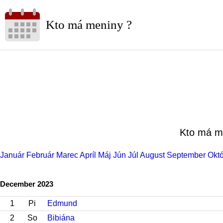
Kto má meniny ?
Kto má m
Január
Február
Marec
Apríl
Máj
Jún
Júl
August
September
Okt
December 2023
1
Pi
Edmund
2
So
Bibiána