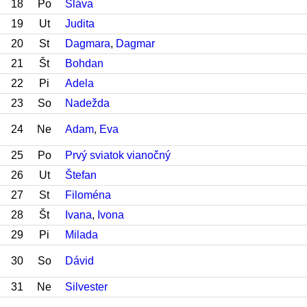
18
Po
Sláva
19
Ut
Judita
20
St
Dagmara
,
Dagmar
21
Št
Bohdan
22
Pi
Adela
23
So
Nadežda
24
Ne
Adam
,
Eva
25
Po
Prvý sviatok vianočný
26
Ut
Štefan
27
St
Filoména
28
Št
Ivana
,
Ivona
29
Pi
Milada
30
So
Dávid
31
Ne
Silvester